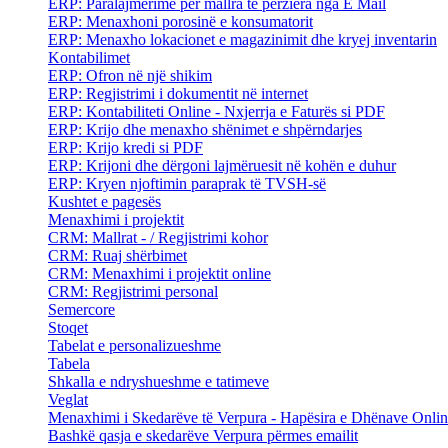
ERP: Paralajmërime për mallra të përziera nga E Mail
ERP: Menaxhoni porosinë e konsumatorit
ERP: Menaxho lokacionet e magazinimit dhe kryej inventarin
Kontabilimet
ERP: Ofron në një shikim
ERP: Regjistrimi i dokumentit në internet
ERP: Kontabiliteti Online - Nxjerrja e Faturës si PDF
ERP: Krijo dhe menaxho shënimet e shpërndarjes
ERP: Krijo kredi si PDF
ERP: Krijoni dhe dërgoni lajmëruesit në kohën e duhur
ERP: Kryen njoftimin paraprak të TVSH-së
Kushtet e pagesës
Menaxhimi i projektit
CRM: Mallrat - / Regjistrimi kohor
CRM: Ruaj shërbimet
CRM: Menaxhimi i projektit online
CRM: Regjistrimi personal
Semercore
Stoqet
Tabelat e personalizueshme
Tabela
Shkalla e ndryshueshme e tatimeve
Veglat
Menaxhimi i Skedarëve të Verpura - Hapësira e Dhënave Onli
Bashkë qasja e skedarëve Verpura përmes emailit