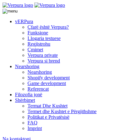
vERPura
Çfarë është Verpura?
Funksione
Llogaria testuese
Regjistrohu
Çmimet
Verpura private
Verpura si brend
Nearshoring
Nearshoring
Shopify development
Game development
Referencat
Filozofia jonë
Shërbimet
Termat Dhe Kushtet
Termet dhe Kushtet e Përgjithshme
Politikat e Privatësisë
FAQ
Imprint
Na kontaktoni