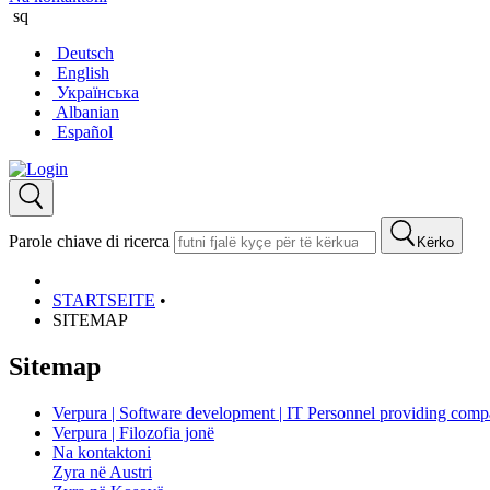
sq
Deutsch
English
Українська
Albanian
Español
Parole chiave di ricerca
Kërko
STARTSEITE
•
SITEMAP
Sitemap
Verpura | Software development | IT Personnel providing com
Verpura | Filozofia jonë
Na kontaktoni
Zyra në Austri