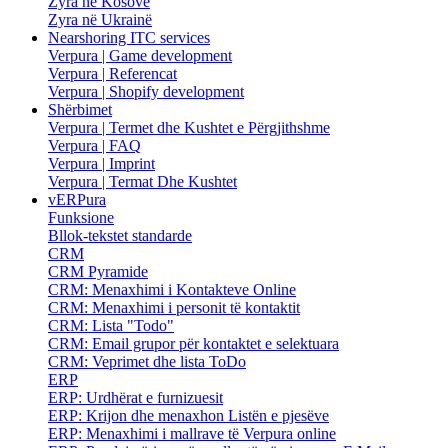
Zyra në Kosovë
Zyra në Ukrainë
Nearshoring ITC services
Verpura | Game development
Verpura | Referencat
Verpura | Shopify development
Shërbimet
Verpura | Termet dhe Kushtet e Përgjithshme
Verpura | FAQ
Verpura | Imprint
Verpura | Termat Dhe Kushtet
vERPura
Funksione
Bllok-tekstet standarde
CRM
CRM Pyramide
CRM: Menaxhimi i Kontakteve Online
CRM: Menaxhimi i personit të kontaktit
CRM: Lista "Todo"
CRM: Email grupor për kontaktet e selektuara
CRM: Veprimet dhe lista ToDo
ERP
ERP: Urdhërat e furnizuesit
ERP: Krijon dhe menaxhon Listën e pjesëve
ERP: Menaxhimi i mallrave të Verpura online