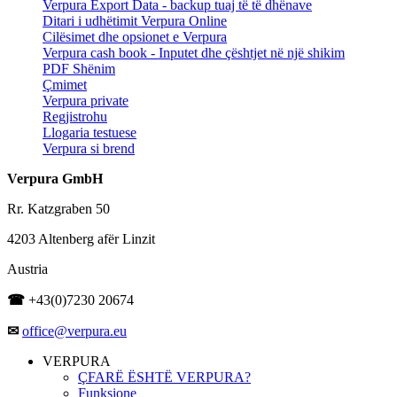
Verpura Export Data - backup tuaj të të dhënave
Ditari i udhëtimit Verpura Online
Cilësimet dhe opsionet e Verpura
Verpura cash book - Inputet dhe çështjet në një shikim
PDF Shënim
Çmimet
Verpura private
Regjistrohu
Llogaria testuese
Verpura si brend
Verpura GmbH
Rr. Katzgraben 50
4203 Altenberg afër Linzit
Austria
☎
+43(0)7230 20674
✉
office@verpura.eu
VERPURA
ÇFARË ËSHTË VERPURA?
Funksione