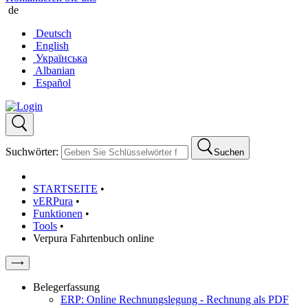
de
Deutsch
English
Українська
Albanian
Español
Suchwörter:
Suchen
STARTSEITE
•
vERPura
•
Funktionen
•
Tools
•
Verpura Fahrtenbuch online
⟶
Belegerfassung
ERP: Online Rechnungslegung - Rechnung als PDF