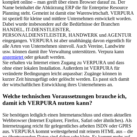
komplett online – man greift über einen Browser darauf zu. Der
Name beinhaltet die Abkürzung ERP die für Enterprise Resource
Planning steht. Gemeint ist damit eine Warenwirtschaft. VERPURA
ist speziell für kleine und mittlere Unternehmen entwickelt worden.
Dabei wurde insbesondere auf die Bedürfnisse der Branchen
HANDEL, IT-DIENSTLEISTER,
PERSONALDIENSTLEISTER, HANDWERK und AGENTUR
eingegangen. VERPURA ist aber unabhängig davon eigentlich für
alle Arten von Unternehmen sinnvoll. Auch Vereine, Landwirte
usw. können damit ihre Verwaltung unterstützen. Verpura kann
angemietet
oder gekauft werden.
Sie erhalten via Internet einen Zugang zu VERPURA und dass
ohne einer lokalen Installation. Außerdem ist VERPURA für
veränderte Bedingungen leicht anpassbar: Zugänge können in
kurzer Zeit hinzugefügt oder gelöscht werden. Es passt sich damit
der wirtschaftlichen Entwicklung ihres Unternehmens an.
Welche technischen Voraussetzungen brauche ich,
damit ich VERPURA nutzen kann?
Sie benötigen lediglich einen Internetanschluss und einen aktuellen
Webbrowser (Internet Explorer, Firefox, Safari oder ähnliches). Als
Internetzugang reicht für gelegentliches arbeiten ISDN oder GPRS
aus. VERPURA kommt weitestgehend mit reinem HTML aus – die
zu übertragenden Daten sind daher sehr klein. Es kommt mehr auf