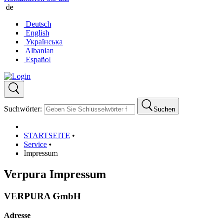
de
Deutsch
English
Українська
Albanian
Español
Suchwörter:
Suchen
STARTSEITE
•
Service
•
Impressum
Verpura Impressum
VERPURA GmbH
Adresse