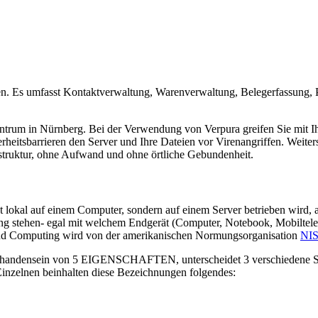
men. Es umfasst Kontaktverwaltung, Warenverwaltung, Belegerfassung, 
trum in Nürnberg. Bei der Verwendung von Verpura greifen Sie mit Ih
erheitsbarrieren den Server und Ihre Dateien vor Virenangriffen. Weit
astruktur, ohne Aufwand und ohne örtliche Gebundenheit.
 lokal auf einem Computer, sondern auf einem Server betrieben wird, 
ung stehen- egal mit welchem Endgerät (Computer, Notebook, Mobiltelef
ud Computing wird von der amerikanischen Normungsorganisation
NI
Vorhandensein von 5 EIGENSCHAFTEN, unterscheidet 3 verschiedene
elnen beinhalten diese Bezeichnungen folgendes: