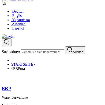
de
Deutsch
English
Українська
Albanian
Español
Suchwörter:
Suchen
STARTSEITE
•
vERPura
ERP
Warenverwaltung