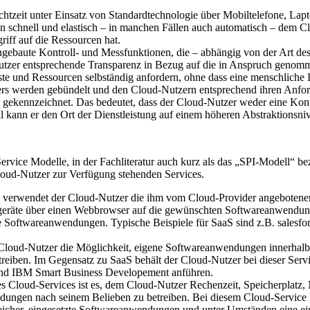
tzeit unter Einsatz von Standardtechnologie über Mobiltelefone, Lap
n schnell und elastisch – in manchen Fällen auch automatisch – dem C
riff auf die Ressourcen hat.
ngebaute Kontroll- und Messfunktionen, die – abhängig von der Art d
tzer entsprechende Transparenz in Bezug auf die in Anspruch genomm
 und Ressourcen selbständig anfordern, ohne dass eine menschliche I
rs werden gebündelt und den Cloud-Nutzern entsprechend ihren Anfor
 gekennzeichnet. Das bedeutet, dass der Cloud-Nutzer weder eine Kontr
kann er den Ort der Dienstleistung auf einem höheren Abstraktionsnive
vice Modelle, in der Fachliteratur auch kurz als das „SPI-Modell“ beze
Cloud-Nutzer zur Verfügung stehenden Services.
e verwendet der Cloud-Nutzer die ihm vom Cloud-Provider angebotenen
geräte über einen Webbrowser auf die gewünschten Softwareanwendunge
die Softwareanwendungen. Typische Beispiele für SaaS sind z.B. sale
m Cloud-Nutzer die Möglichkeit, eigene Softwareanwendungen innerhalb
reiben. Im Gegensatz zu SaaS behält der Cloud-Nutzer bei dieser Serv
d IBM Smart Business Developement anführen.
eses Cloud-Services ist es, dem Cloud-Nutzer Rechenzeit, Speicherplat
ndungen nach seinem Belieben zu betreiben. Bei diesem Cloud-Service 
Speicher, eingesetzte Softwareanwendungen und unter Umständen eine 