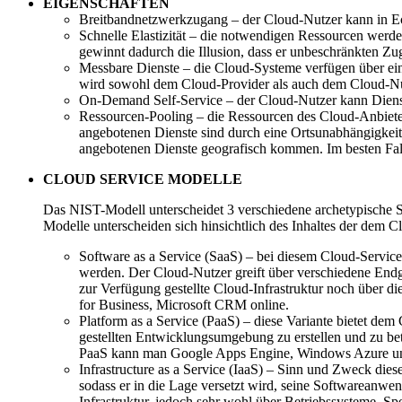
EIGENSCHAFTEN
Breitbandnetzwerkzugang – der Cloud-Nutzer kann in Ech
Schnelle Elastizität – die notwendigen Ressourcen werde
gewinnt dadurch die Illusion, dass er unbeschränkten Zug
Messbare Dienste – die Cloud-Systeme verfügen über ei
wird sowohl dem Cloud-Provider als auch dem Cloud-Nu
On-Demand Self-Service – der Cloud-Nutzer kann Dienste
Ressourcen-Pooling – die Ressourcen des Cloud-Anbiete
angebotenen Dienste sind durch eine Ortsunabhängigkeit
angebotenen Dienste geografisch kommen. Im besten Fall 
CLOUD SERVICE MODELLE
Das NIST-Modell unterscheidet 3 verschiedene archetypische Ser
Modelle unterscheiden sich hinsichtlich des Inhaltes der dem 
Software as a Service (SaaS) – bei diesem Cloud-Servic
werden. Der Cloud-Nutzer greift über verschiedene End
zur Verfügung gestellte Cloud-Infrastruktur noch über 
for Business, Microsoft CRM online.
Platform as a Service (PaaS) – diese Variante bietet de
gestellten Entwicklungsumgebung zu erstellen und zu bet
PaaS kann man Google Apps Engine, Windows Azure un
Infrastructure as a Service (IaaS) – Sinn und Zweck di
sodass er in die Lage versetzt wird, seine Softwareanwe
Infrastruktur, jedoch sehr wohl über Betriebssysteme, 