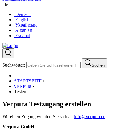
de
Deutsch
English
Українська
Albanian
Español
Suchwörter:
Suchen
STARTSEITE
•
vERPura
•
Testen
Verpura Testzugang erstellen
Für einen Zugang wenden Sie sich an
info@verpura.eu
.
Verpura GmbH