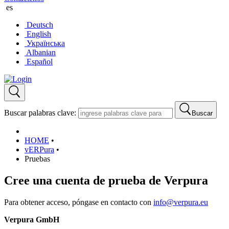
es
Deutsch
English
Українська
Albanian
Español
Buscar palabras clave:
Buscar
HOME
•
vERPura
•
Pruebas
Cree una cuenta de prueba de Verpura
Para obtener acceso, póngase en contacto con
info@verpura.eu
Verpura GmbH