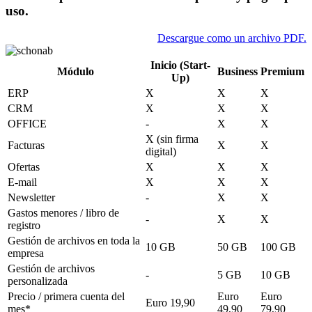
uso.
Descargue como un archivo PDF.
Inicio (Start-
Módulo
Business
Premium
Up)
ERP
X
X
X
CRM
X
X
X
OFFICE
-
X
X
X (sin firma
Facturas
X
X
digital)
Ofertas
X
X
X
E-mail
X
X
X
Newsletter
-
X
X
Gastos menores / libro de
-
X
X
registro
Gestión de archivos en toda la
10 GB
50 GB
100 GB
empresa
Gestión de archivos
-
5 GB
10 GB
personalizada
Precio / primera cuenta del
Euro
Euro
Euro 19,90
mes*
49,90
79,90