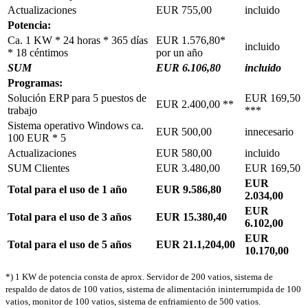
Actualizaciones
EUR 755,00
incluido
Potencia:
Ca. 1 KW * 24 horas * 365 días
EUR 1.576,80*
incluido
* 18 céntimos
por un año
SUM
EUR 6.106,80
incluido
Programas:
Solución ERP para 5 puestos de
EUR 169,50
EUR 2.400,00 **
trabajo
***
Sistema operativo Windows ca.
EUR 500,00
innecesario
100 EUR * 5
Actualizaciones
EUR 580,00
incluido
SUM Clientes
EUR 3.480,00
EUR 169,50
EUR
Total para el uso de 1 año
EUR 9.586,80
2.034,00
EUR
Total para el uso de 3 años
EUR 15.380,40
6.102,00
EUR
Total para el uso de 5 años
EUR 21.1,204,00
10.170,00
*) 1 KW de potencia consta de aprox. Servidor de 200 vatios, sistema de
respaldo de datos de 100 vatios, sistema de alimentación ininterrumpida de 100
vatios, monitor de 100 vatios, sistema de enfriamiento de 500 vatios.