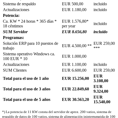
Sistema de respaldo
EUR 500,00
incluido
Actualizaciones
EUR 1.180,00
incluido
Potencia:
Ca. KW * 24 horas * 365 días *
EUR 1.576,80*
incluido
18 céntimos
per year
SUM Servidor
EUR 8.656,80
incluido
Programas:
Solución ERP para 10 puestos de
EUR 259,00
EUR 4.500,00 **
trabajo
***
Sistema operativo Windows ca.
EUR 1.000,00
100 EUR * 10
Actualizaciones
EUR 1.100,00
incluido
SUM Clientes
EUR 6.600,00
EUR 259,00
EUR
Total para el uso de 1 año
EUR 15.256,00
3.108,00
EUR
Total para el uso de 3 años
EUR 22.849,60
9.324,00
EUR
Total para el uso de 5 años
EUR 30.563,20
15.540,00
*) La potencia de 11 KW consta del servidor de aprox. 200 vatios, sistema de
respaldo de datos de 100 vatios, sistema de alimentación ininterrumpida de 100