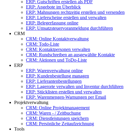
ERP: Gutschriften erstellen als PDF
ERP: Angebote im Überblick
ERP: Mahnungen rechtzeitig erstellen und versenden
ERP: Lieferscheine erstellen und verwalten
ERP: Belegerfassung online
ERP: Umsatzsteuervoranmeldung durchführen
CRM
CRM: Online Kontaktverwaltung
CRM: Todo-Liste
CRM: Kontaktpersonen verwalten
CRM: Rundschreiben an ausgewählte Kontakte
CRM: Aktionen und ToDo-Liste
ERP
ERP: Warenverwaltung online
ERP: Kundenbestellung managen
ERP: Lieferantenbestellungen
ERP: Lagerorte verwalten und Inventur durchführen
ERP: Stücklisten erstellen und verwalten
ERP: Warenmengen-Warnungen per Email
Projektverwaltung
CRM: Online Projektmanagement
CRM: Waren - / Zeitbuchung
CRM: Dienstleistungen speichern
CRM: Persönliche Zeitaufzeichnung
Tools