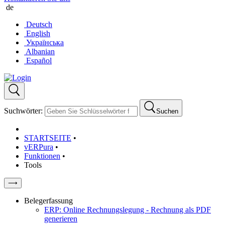
de
Deutsch
English
Українська
Albanian
Español
Suchwörter:
Suchen
STARTSEITE
•
vERPura
•
Funktionen
•
Tools
⟶
Belegerfassung
ERP: Online Rechnungslegung - Rechnung als PDF
generieren