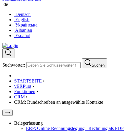
de
Deutsch
English
Українська
Albanian
Español
Suchwörter:
Suchen
STARTSEITE
•
vERPura
•
Funktionen
•
CRM
•
CRM: Rundschreiben an ausgewählte Kontakte
⟶
Belegerfassung
ERP: Online Rechnungslegung - Rechnung als PDF